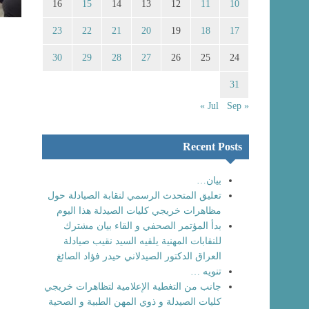
16
15
14
13
12
11
10
23
22
21
20
19
18
17
30
29
28
27
26
25
24
31
Sep »
« Jul
Recent Posts
بيان…
تعليق المتحدث الرسمي لنقابة الصيادلة حول
مظاهرات خريجي كليات الصيدلة هذا اليوم
بدأ المؤتمر الصحفي و القاء بيان مشترك
للنقابات المهنية يلقيه السيد نقيب صيادلة
العراق الدكتور الصيدلاني حيدر فؤاد الصائغ
تنويه …
جانب من التغطية الإعلامية لتظاهرات خريجي
كليات الصيدلة و ذوي المهن الطبية و الصحية