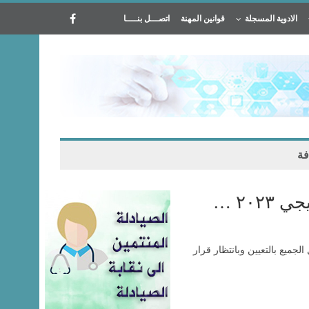
الادوية المسجلة
قوانين المهنة
اتصـــل بنــــا
فة
٢٠ …
يع بالتعيين وبانتظار قرار