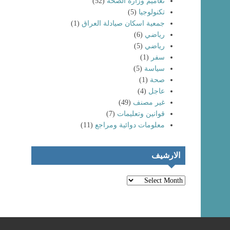
تعاميم وزارة الصحة
(52)
تكنولوجيا
(5)
جمعية اسكان صيادلة العراق
(1)
رياضي
(6)
رياضي
(5)
سفر
(1)
سياسة
(5)
صحة
(1)
انتماء خريجي
عاجل
(4)
كليات الصيدلة
تظاهرات حاشدة
لعام (٢٠٢٤) إلى
لخريجي كليات
غير مصنف
(49)
نقابة صيادلة
الصيدلة و المهن
قوانين وتعليمات
(7)
العراق
الطبية
معلومات دوائية ومراجع
(11)
الارشيف
الارشيف