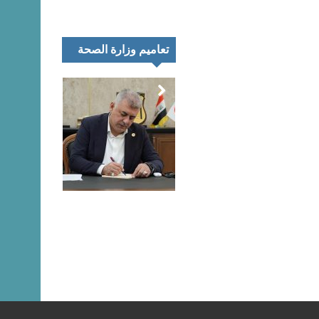
تعاميم وزارة الصحة
تمر
اء
رك
تعليق المتحدث
نية
الرسمي لنقابة
يب
الصيادلة حول
اق
مظاهرات خريجي
اني
كليات الصيدلة هذا
ئغ
اليوم
بيان…