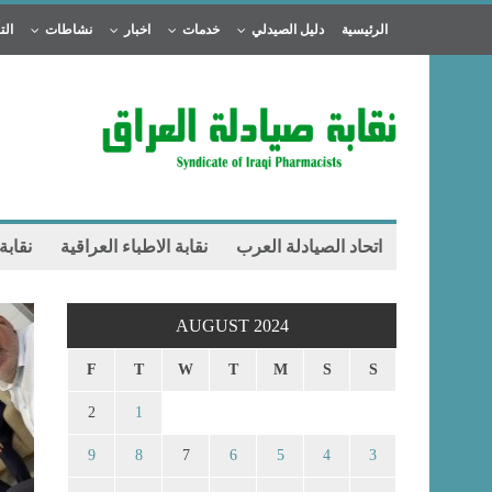
الرئيسية
دليل الصيدلي
خدمات
اخبار
نشاطات
الت
اتحاد الصيادلة العرب
نقابة الاطباء العراقية
نقابة
AUGUST 2024
F
T
W
T
M
S
S
2
1
9
8
7
6
5
4
3