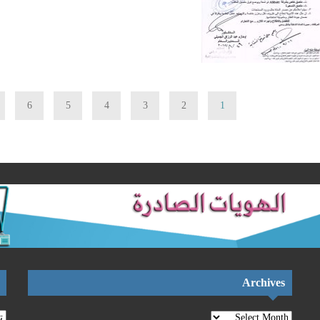
6
5
4
3
2
1
Archives
Archives
تص