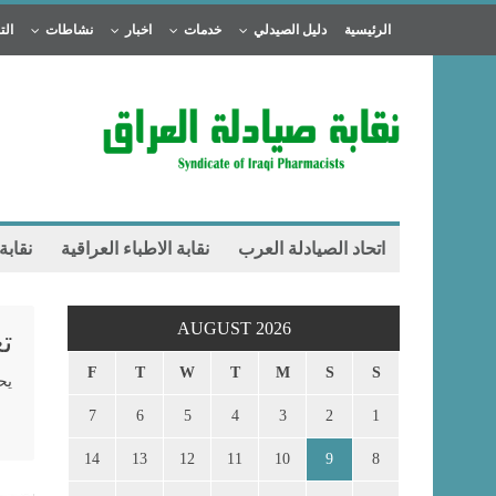
الرئيسية
دليل الصيدلي
خدمات
اخبار
نشاطات
الت
اتحاد الصيادلة العرب
نقابة الاطباء العراقية
نقابة
AUGUST 2026
ت
F
T
W
T
M
S
S
يح
7
6
5
4
3
2
1
14
13
12
11
10
9
8