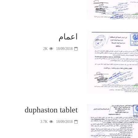
اعمام
2K
18/09/2018
duphaston tablet
3.7K
18/09/2018