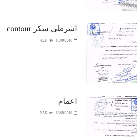
اشرطى سكر contour
4.2K
18/09/2018
اعمام
2.5K
18/09/2018