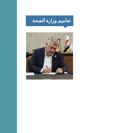
تعاميم وزارة الصحة
تمر
اء
رك
تعليق المتحدث
نية
الرسمي لنقابة
يب
الصيادلة حول
اق
مظاهرات خريجي
اني
كليات الصيدلة هذا
ئغ
اليوم
بيان…