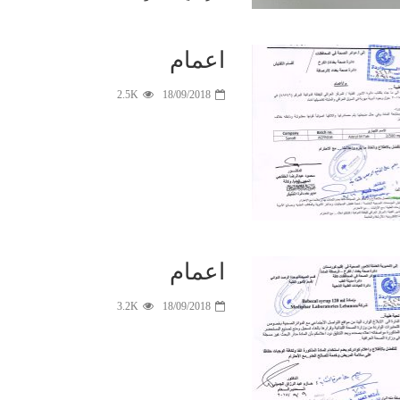
اعمام
جانب من التغطية
الإعلامية
بدأ المؤ
2.5K
18/09/2018
لتظاهرات خريجي
الصحفي و الق
كليات الصيدلة و
بيان مشت
ذوي المهن الطبية
للنقابات المه
و الصحية و
يلقيه السيد نق
التمريضية اليوم
صيادلة العر
الثلاثاء المصادف
الدكتور الصيدل
٣ ايلول ٢٠٢٤
تنويه …
حيدر فؤاد الصا
اعمام
3.2K
18/09/2018