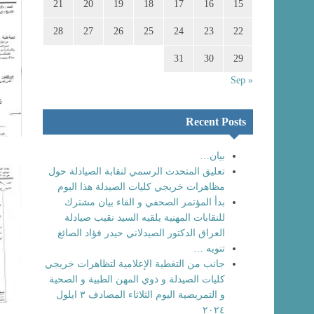
21
20
19
18
17
16
15
28
27
26
25
24
23
22
31
30
29
« Sep
Recent Posts
بيان…
تعليق المتحدث الرسمي لنقابة الصيادلة حول
مظاهرات خريجي كليات الصيدلة هذا اليوم
بدأ المؤتمر الصحفي و القاء بيان مشترك
للنقابات المهنية يلقيه السيد نقيب صيادلة
العراق الدكتور الصيدلاني حيدر فؤاد الصائغ
تنويه …
جانب من التغطية الإعلامية لتظاهرات خريجي
كليات الصيدلة و ذوي المهن الطبية و الصحية
و التمريضية اليوم الثلاثاء المصادف ٣ ايلول
٢٠٢٤