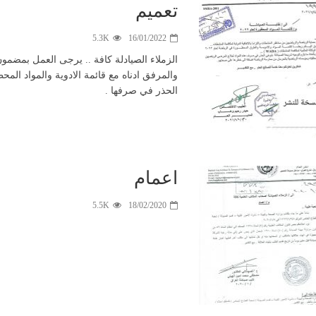
تعميم
5.3K
16/01/2022
الزملاء الصيادلة كافة .. يرجى العمل بمضمون ا
والمرفق ادناه مع قائمة الادوية والمواد المح
الحذر في صرفها .
اعمام
5.5K
18/02/2020