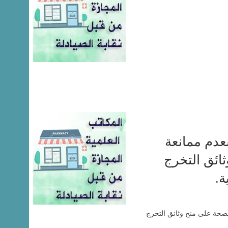
عدم ممانعة
ائق التخرج
ة.
لصحة على منح وثائق التخرج