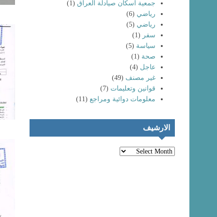
جمعية اسكان صيادلة العراق
(1)
رياضي
(6)
رياضي
(5)
سفر
(1)
سياسة
(5)
صحة
(1)
عاجل
(4)
غير مصنف
(49)
انتماء خريجي
كليات الصيدلة
تظاهرات حاشدة
قوانين وتعليمات
(7)
لعام (٢٠٢٤) إلى
لخريجي كليات
معلومات دوائية ومراجع
(11)
نقابة صيادلة
الصيدلة و المهن
العراق
الطبية
الارشيف
الارشيف