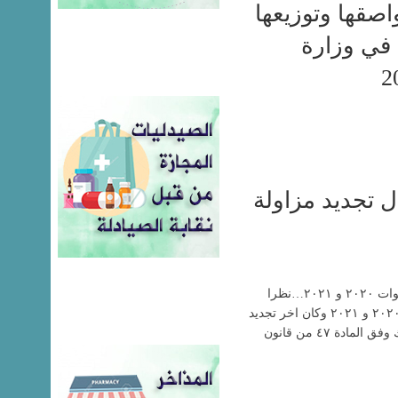
اصقها وتوزيعها
في وزارة
ل تجديد مزاولة
الزميلات والزملاء الاعزاء الغير مجددين للسنوات ٢٠٢٠ و ٢٠٢١…نظرا
لتأخركم عن تجديد ممارسة المهنة للسنوات ٢٠٢٠ و ٢٠٢١ وكان اخر تجديد