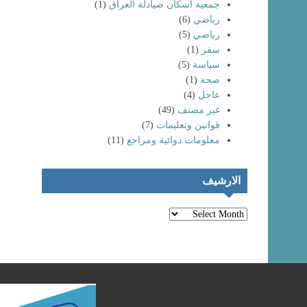
جمعية اسكان صيادلة العراق
(1)
رياضي
(6)
رياضي
(5)
سفر
(1)
سياسة
(5)
صحة
(1)
عاجل
(4)
غير مصنف
(49)
انتماء خريجي
كليات الصيدلة
تظاهرات حاشدة
قوانين وتعليمات
(7)
لعام (٢٠٢٤) إلى
لخريجي كليات
معلومات دوائية ومراجع
(11)
نقابة صيادلة
الصيدلة و المهن
العراق
الطبية
الارشيف
الارشيف