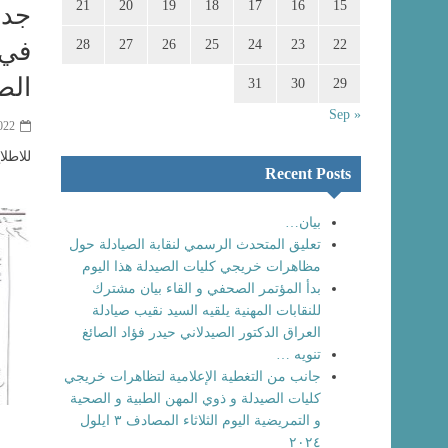
21
20
19
18
17
16
15
جدو
22
23
24
25
26
27
28
في 
الصحة لل
31
30
29
« Sep
022
للاطلا
Recent Posts
بيان…
تعليق المتحدث الرسمي لنقابة الصيادلة حول
مظاهرات خريجي كليات الصيدلة هذا اليوم
بدأ المؤتمر الصحفي و القاء بيان مشترك
للنقابات المهنية يلقيه السيد نقيب صيادلة
العراق الدكتور الصيدلاني حيدر فؤاد الصائغ
تنويه …
جانب من التغطية الإعلامية لتظاهرات خريجي
كليات الصيدلة و ذوي المهن الطبية و الصحية
و التمريضية اليوم الثلاثاء المصادف ٣ ايلول
٢٠٢٤