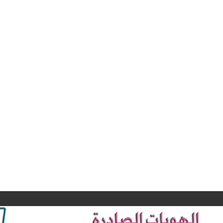
جانب من التغطية
الإعلامية
بدأ المؤ
لتظاهرات خريجي
الصحفي و الق
كليات الصيدلة و
بيان مشت
ذوي المهن الطبية
للنقابات المه
و الصحية و
يلقيه السيد نق
التمريضية اليوم
صيادلة العر
الثلاثاء المصادف
الدكتور الصيدل
٣ ايلول ٢٠٢٤
تنويه …
حيدر فؤاد الصا