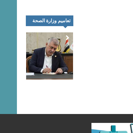
تعاميم وزارة الصحة
تمر
اء
رك
تعليق المتحدث
نية
الرسمي لنقابة
يب
الصيادلة حول
اق
مظاهرات خريجي
اني
كليات الصيدلة هذا
ئغ
اليوم
بيان…