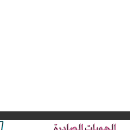
جانب من التغطية
الإعلامية
بدأ المؤ
لتظاهرات خريجي
الصحفي و الق
كليات الصيدلة و
بيان مشت
ذوي المهن الطبية
للنقابات المه
و الصحية و
يلقيه السيد نق
التمريضية اليوم
صيادلة العر
الثلاثاء المصادف
الدكتور الصيدل
٣ ايلول ٢٠٢٤
تنويه …
حيدر فؤاد الصا