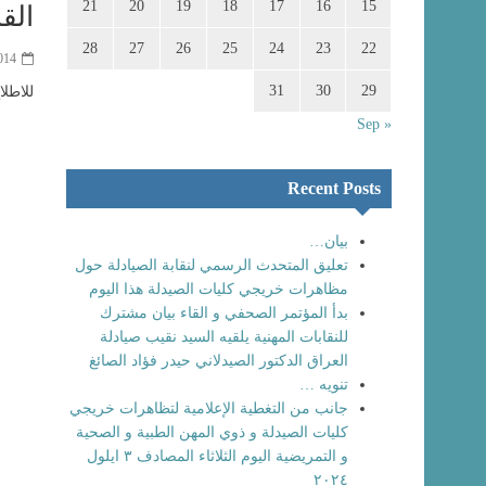
21
20
19
18
17
16
15
الق
28
27
26
25
24
23
22
014
31
30
29
للاطل
« Sep
Recent Posts
بيان…
تعليق المتحدث الرسمي لنقابة الصيادلة حول
مظاهرات خريجي كليات الصيدلة هذا اليوم
بدأ المؤتمر الصحفي و القاء بيان مشترك
للنقابات المهنية يلقيه السيد نقيب صيادلة
العراق الدكتور الصيدلاني حيدر فؤاد الصائغ
تنويه …
جانب من التغطية الإعلامية لتظاهرات خريجي
كليات الصيدلة و ذوي المهن الطبية و الصحية
و التمريضية اليوم الثلاثاء المصادف ٣ ايلول
٢٠٢٤