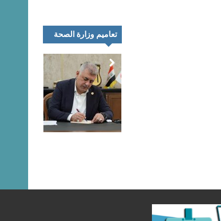
تعاميم وزارة الصحة
تمر
اء
رك
تعليق المتحدث
نية
الرسمي لنقابة
يب
الصيادلة حول
اق
مظاهرات خريجي
اني
كليات الصيدلة هذا
ئغ
اليوم
بيان…