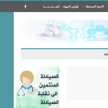
الادوية المسجلة
قوانين المهنة
اتصـــل بنــــا
فة