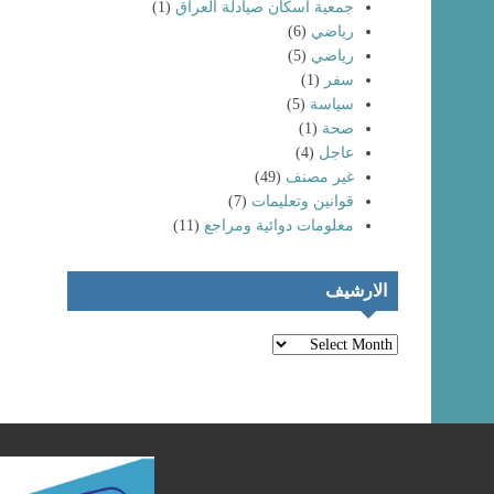
جمعية اسكان صيادلة العراق
(1)
رياضي
(6)
رياضي
(5)
سفر
(1)
سياسة
(5)
صحة
(1)
عاجل
(4)
غير مصنف
(49)
انتماء خريجي
كليات الصيدلة
تظاهرات حاشدة
قوانين وتعليمات
(7)
لعام (٢٠٢٤) إلى
لخريجي كليات
معلومات دوائية ومراجع
(11)
نقابة صيادلة
الصيدلة و المهن
العراق
الطبية
الارشيف
الارشيف