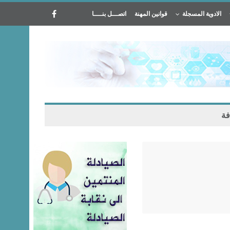
الادوية المسجلة
قوانين المهنة
اتصـــل بنــــا
فة