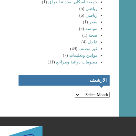
جمعية اسكان صيادلة العراق
(1)
رياضي
(5)
رياضي
(6)
سفر
(1)
سياسة
(5)
صحة
(1)
عاجل
(4)
غير مصنف
(49)
انتماء خريجي
كليات الصيدلة
تظاهرات حاشدة
قوانين وتعليمات
(7)
لعام (٢٠٢٤) إلى
لخريجي كليات
معلومات دوائية ومراجع
(11)
نقابة صيادلة
الصيدلة و المهن
العراق
الطبية
الارشيف
الارشيف