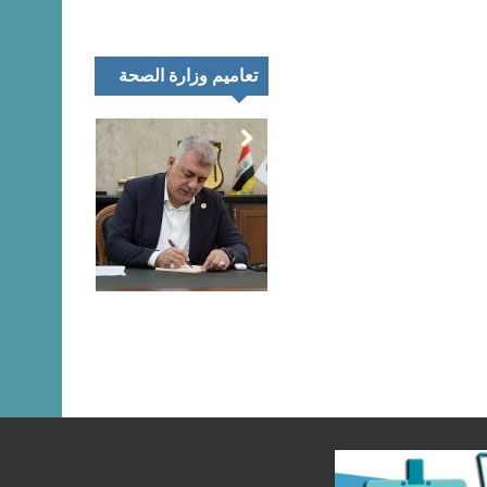
تعاميم وزارة الصحة
تمر
اء
رك
تعليق المتحدث
نية
الرسمي لنقابة
يب
الصيادلة حول
اق
مظاهرات خريجي
اني
كليات الصيدلة هذا
ئغ
اليوم
بيان…