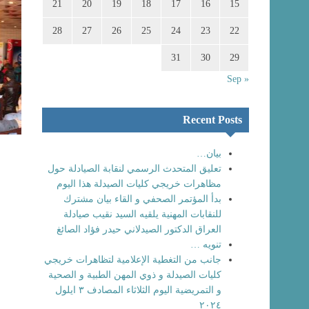
21
20
19
18
17
16
15
28
27
26
25
24
23
22
31
30
29
« Sep
Recent Posts
بيان…
تعليق المتحدث الرسمي لنقابة الصيادلة حول
مظاهرات خريجي كليات الصيدلة هذا اليوم
بدأ المؤتمر الصحفي و القاء بيان مشترك
للنقابات المهنية يلقيه السيد نقيب صيادلة
العراق الدكتور الصيدلاني حيدر فؤاد الصائغ
تنويه …
جانب من التغطية الإعلامية لتظاهرات خريجي
كليات الصيدلة و ذوي المهن الطبية و الصحية
و التمريضية اليوم الثلاثاء المصادف ٣ ايلول
٢٠٢٤