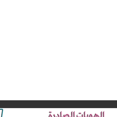
جانب من التغطية
الإعلامية
بدأ المؤ
لتظاهرات خريجي
الصحفي و الق
كليات الصيدلة و
بيان مشت
ذوي المهن الطبية
للنقابات المه
و الصحية و
يلقيه السيد نق
التمريضية اليوم
صيادلة العر
الثلاثاء المصادف
الدكتور الصيدل
٣ ايلول ٢٠٢٤
تنويه …
حيدر فؤاد الصا