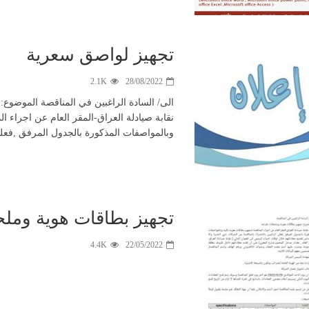
تجهيز لواصق سعرية
2.1K
28/08/2022
الى/ السادة الراغبين في المناقصة الموضوع:
نقابة صيادلة العراق-المقر العام عن اجراء ا
وبالمواصفات المذكورة بالجدول المرفق ,فعلى
تجهيز بطاقات هوية ومل
4.4K
22/05/2022