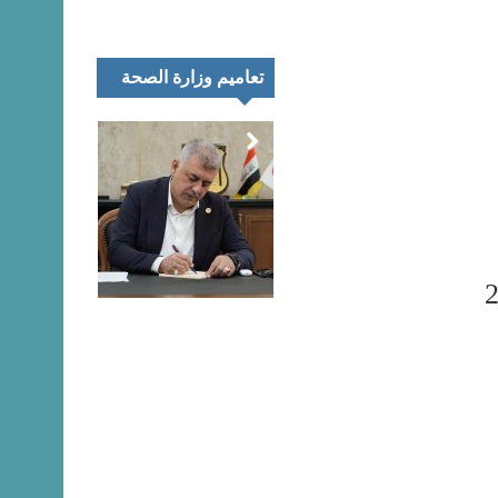
تعاميم وزارة الصحة
تمر
اء
رك
تعليق المتحدث
نية
الرسمي لنقابة
يب
الصيادلة حول
اق
مظاهرات خريجي
اني
كليات الصيدلة هذا
ئغ
اليوم
بيان…