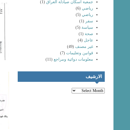
جمعية اسكان صيادلة العراق
(1)
رياضي
(6)
رياضي
(5)
سفر
(1)
سياسة
(5)
صحة
(1)
عاجل
(4)
غير مصنف
(49)
انتماء خريجي
كليات الصيدلة
تظاهرات حاشدة
قوانين وتعليمات
(7)
لعام (٢٠٢٤) إلى
لخريجي كليات
معلومات دوائية ومراجع
(11)
نقابة صيادلة
الصيدلة و المهن
العراق
الطبية
الارشيف
الارشيف