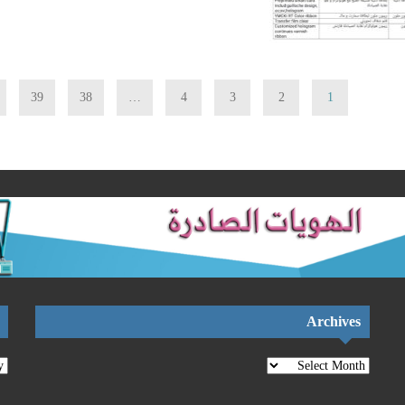
39
38
…
4
3
2
1
Archives
Archives
تص
ال