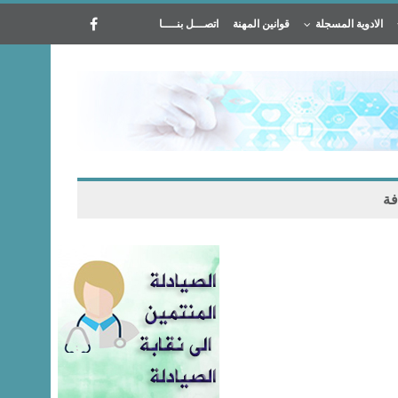
الادوية المسجلة
قوانين المهنة
اتصـــل بنــــا
فة