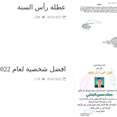
عطلة رأس السنة
2.8K
01/01/2023
جانب من التغطية
الإعلامية
بدأ المؤ
لتظاهرات خريجي
الصحفي و الق
كليات الصيدلة و
بيان مشت
ذوي المهن الطبية
للنقابات المه
و الصحية و
يلقيه السيد نق
التمريضية اليوم
صيادلة العر
الثلاثاء المصادف
الدكتور الصيدل
٣ ايلول ٢٠٢٤
تنويه …
حيدر فؤاد الصا
افضل شخصية لعام 2022
2.7K
01/01/2023