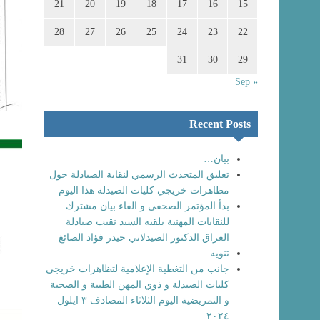
21
20
19
18
17
16
15
28
27
26
25
24
23
22
31
30
29
« Sep
Recent Posts
بيان…
تعليق المتحدث الرسمي لنقابة الصيادلة حول
مظاهرات خريجي كليات الصيدلة هذا اليوم
بدأ المؤتمر الصحفي و القاء بيان مشترك
للنقابات المهنية يلقيه السيد نقيب صيادلة
العراق الدكتور الصيدلاني حيدر فؤاد الصائغ
تنويه …
جانب من التغطية الإعلامية لتظاهرات خريجي
كليات الصيدلة و ذوي المهن الطبية و الصحية
و التمريضية اليوم الثلاثاء المصادف ٣ ايلول
٢٠٢٤