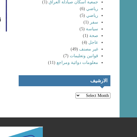
جمعية اسكان صيادلة العراق
(1)
رياضي
(6)
رياضي
(5)
سفر
(1)
سياسة
(5)
صحة
(1)
عاجل
(4)
غير مصنف
(49)
انتماء خريجي
كليات الصيدلة
تظاهرات حاشدة
قوانين وتعليمات
(7)
لعام (٢٠٢٤) إلى
لخريجي كليات
معلومات دوائية ومراجع
(11)
نقابة صيادلة
الصيدلة و المهن
العراق
الطبية
الارشيف
الارشيف