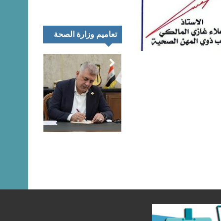
تعاميم وزارة الصحة
تمر
اء
رك
تعليق المتحدث
نية
الرسمي لنقابة
يب
الصيادلة حول
اق
مظاهرات خريجي
اني
كليات الصيدلة هذا
ئغ
اليوم
بيان…