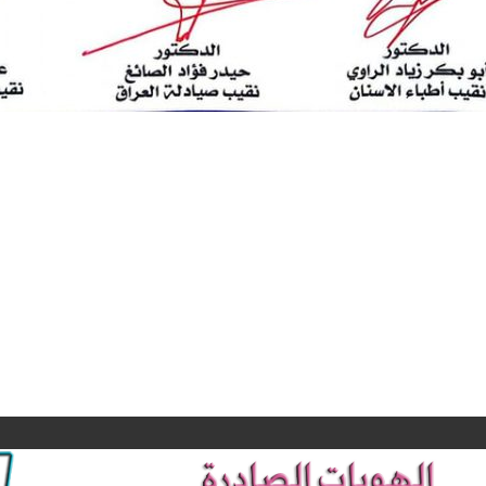
جانب من التغطية
الإعلامية
بدأ المؤ
لتظاهرات خريجي
الصحفي و الق
كليات الصيدلة و
بيان مشت
ذوي المهن الطبية
للنقابات المه
و الصحية و
يلقيه السيد نق
التمريضية اليوم
صيادلة العر
الثلاثاء المصادف
الدكتور الصيدل
٣ ايلول ٢٠٢٤
تنويه …
حيدر فؤاد الصا