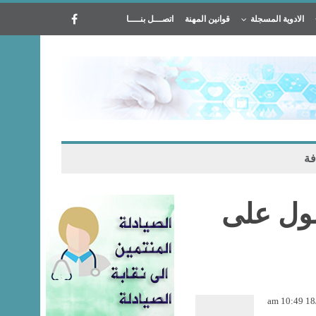
الادوية المسجلة
قوانين المهنة
اتصـــل بنــــا
فة
حصول على
18/0