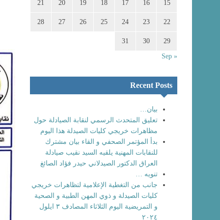
21
20
19
18
17
16
15
28
27
26
25
24
23
22
31
30
29
« Sep
Recent Posts
بيان…
تعليق المتحدث الرسمي لنقابة الصيادلة حول
مظاهرات خريجي كليات الصيدلة هذا اليوم
بدأ المؤتمر الصحفي و القاء بيان مشترك
للنقابات المهنية يلقيه السيد نقيب صيادلة
العراق الدكتور الصيدلاني حيدر فؤاد الصائغ
تنويه …
جانب من التغطية الإعلامية لتظاهرات خريجي
كليات الصيدلة و ذوي المهن الطبية و الصحية
و التمريضية اليوم الثلاثاء المصادف ٣ ايلول
٢٠٢٤