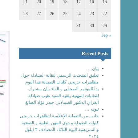
21
20
19
18
17
16
15
28
27
26
25
24
23
22
31
30
29
« Sep
Recent Posts
بيان…
تعليق المتحدث الرسمي لنقابة الصيادلة حول
مظاهرات خريجي كليات الصيدلة هذا اليوم
بدأ المؤتمر الصحفي و القاء بيان مشترك
للنقابات المهنية يلقيه السيد نقيب صيادلة
العراق الدكتور الصيدلاني حيدر فؤاد الصائغ
تنويه …
جانب من التغطية الإعلامية لتظاهرات خريجي
كليات الصيدلة و ذوي المهن الطبية و الصحية
و التمريضية اليوم الثلاثاء المصادف ٣ ايلول
٢٠٢٤