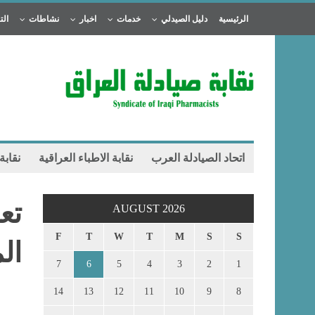
الرئيسية
دليل الصيدلي
خدمات
اخبار
نشاطات
الت
اتحاد الصيادلة العرب
نقابة الاطباء العراقية
نقابة
تع
AUGUST 2026
F
T
W
T
M
S
S
ال
7
6
5
4
3
2
1
14
13
12
11
10
9
8