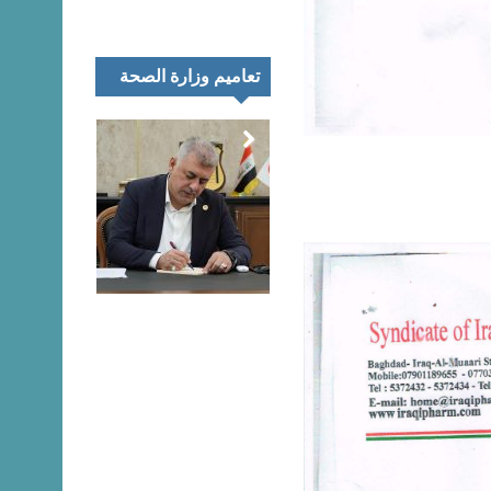
تعاميم وزارة الصحة
تمر
اء
رك
تعليق المتحدث
نية
الرسمي لنقابة
يب
الصيادلة حول
اق
مظاهرات خريجي
اني
كليات الصيدلة هذا
ئغ
اليوم
بيان…