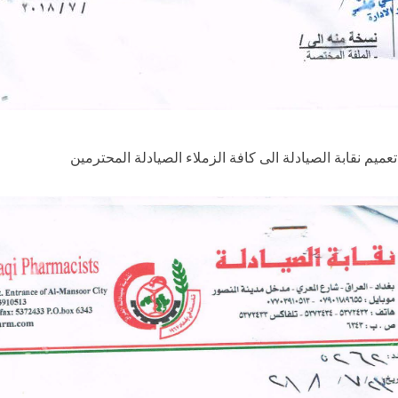
جانب من التغطية
الإعلامية
بدأ المؤ
لتظاهرات خريجي
الصحفي و الق
كليات الصيدلة و
بيان مشت
ذوي المهن الطبية
للنقابات المه
 تعميم نقابة الصيادلة الى كافة الزملاء الصيادلة المحترمين
و الصحية و
يلقيه السيد نق
التمريضية اليوم
صيادلة العر
الثلاثاء المصادف
الدكتور الصيدل
٣ ايلول ٢٠٢٤
تنويه …
حيدر فؤاد الصا