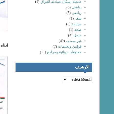
جمعية اسكان صيادلة العراق
(1)
رياضي
(6)
رياضي
(5)
سفر
(1)
سياسة
(5)
صحة
(1)
عاجل
(4)
غير مصنف
(49)
انتماء خريجي
ادناه
كليات الصيدلة
تظاهرات حاشدة
قوانين وتعليمات
(7)
لعام (٢٠٢٤) إلى
لخريجي كليات
معلومات دوائية ومراجع
(11)
نقابة صيادلة
الصيدلة و المهن
العراق
الطبية
الارشيف
الارشيف