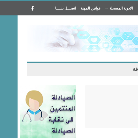
الادوية المسجلة
قوانين المهنة
اتصـــل بنــــا
فة