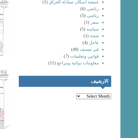
جمعية اسكان صيادلة العراق
(1)
رياضي
(6)
رياضي
(5)
سفر
(1)
سياسة
(5)
صحة
(1)
عاجل
(4)
غير مصنف
(49)
انتماء خريجي
كليات الصيدلة
تظاهرات حاشدة
قوانين وتعليمات
(7)
لعام (٢٠٢٤) إلى
لخريجي كليات
معلومات دوائية ومراجع
(11)
نقابة صيادلة
الصيدلة و المهن
العراق
الطبية
الارشيف
الارشيف