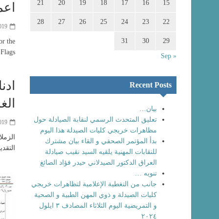
21
20
19
18
17
16
15
اعم
28
27
26
25
24
23
22
019
31
30
29
or the
 Flags
« Sep
ادن
Recent Posts
الغا
بيان…
تعليق المتحدث الرسمي لنقابة الصيادلة حول
019
مظاهرات خريجي كليات الصيدلة هذا اليوم
الزملا
بدأ المؤتمر الصحفي و القاء بيان مشترك
التقدي
للنقابات المهنية يلقيه السيد نقيب صيادلة
العراق الدكتور الصيدلاني حيدر فؤاد الصائغ
تنويه …
جانب من التغطية الإعلامية لتظاهرات خريجي
كليات الصيدلة و ذوي المهن الطبية و الصحية
و التمريضية اليوم الثلاثاء المصادف ٣ ايلول
٢٠٢٤