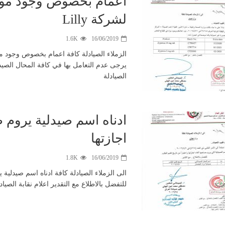
اعمام بخصوص وجود مواد
لشركة Lilly
1.6K
16/06/2019
جانب من التغطية
الإعلامية
بدأ المؤ
لتظاهرات خريجي
الصحفي و الق
يرجى عدم التعامل بها في كافة المحال الصيدلا
كليات الصيدلة و
بيان مشت
الصيادلة
ذوي المهن الطبية
للنقابات المه
و الصحية و
يلقيه السيد نق
التمريضية اليوم
صيادلة العر
الثلاثاء المصادف
الدكتور الصيدل
ادناه اسم صيدلية يروم ص
٣ ايلول ٢٠٢٤
تنويه …
حيدر فؤاد الصا
اجازتها
1.8K
16/06/2019
الى الزملاء الصيادلة كافة ادناه اسم صيدلية ي
للتفضل بالاطلاع مع التقدير اعلام نقابة الصياد